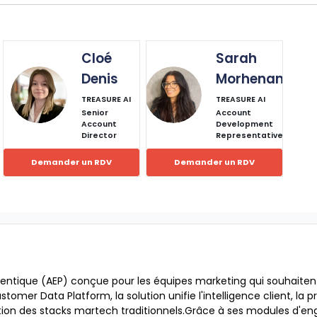
Cloé
Sarah
Denis
Morhenan
CD
SM
TREASURE AI
TREASURE AI
Senior
Account
Account
Development
Director
Representative
Demander un RDV
Demander un RDV
entique (AEP) conçue pour les équipes marketing qui souhaitent
tomer Data Platform, la solution unifie l'intelligence client, la p
on des stacks martech traditionnels.Grâce à ses modules d'eng