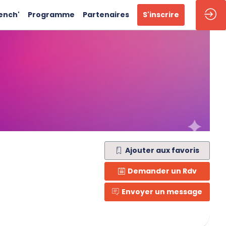
ench'
Programme
Partenaires
S'inscrire
Ajouter aux favoris
Demander un Rdv
Envoyer un message